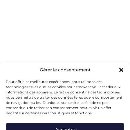
Gérer le consentement
Pour offrir les meilleures expériences, nous utilisons des
technologies telles que les cookies pour stocker et/ou accéder aux
informations des appareils. Le fait de consentir à ces technologies
Chez
Mon Senior
, plein d’autres sports vont
nous permettra de traiter des données telles que le comportement
de navigation ou les ID uniques sur ce site. Le fait de ne pas
bientôt arriver… car le sport, c’est la
jeunesse
consentir ou de retirer son consentement peut avoir un effet
éternelle
et la meilleure des convivialités : celle
négatif sur certaines caractéristiques et fonctions.
qui rassemble les passionnés.
Accepter