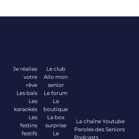
Je réalise
Le club
votre
Allo mon
rêve
senior
Les bals
Le forum
Les
La
karaokés
boutique
Les
La box
La chaîne Youtube
festins
surprise
Paroles des Seniors
festifs
Le
Podcasts