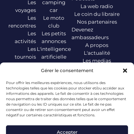
Les
camping
La web radio
voyages
car
Le coin du libraire
Les
Le moto
Nos partenaires
rencontres
club
Devenez
Les
Les petits
ambassadeurs
activités
annonces
A propos
Les
L'intelligence
L'actualité
tournois
artificielle
Les medias
de sport
La
La boîte à idées
Gérer le consentement
Les
tablette
Contact
spectacles
Les jeux
Pour offrir les meilleures expériences, nous utilisons des
Les
technologies telles que les cookies pour stocker et/ou accéder aux
informations des appareils. Le fait de consentir à ces technologies
ateliers du
nous permettra de traiter des données telles que le comportement
sommelier
de navigation ou les ID uniques sur ce site. Le fait de ne pas
consentir ou de retirer son consentement peut avoir un effet
Les
négatif sur certaines caractéristiques et fonctions.
conferences
Le golf
Accepter